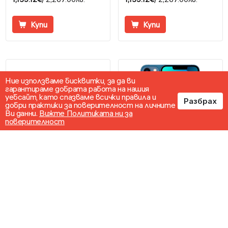
Купи
Купи
Ние използваме бисквитки, за да ви
гарантираме добрата работа на нашия
уебсайт, като спазваме всички правила и
Разбрах
добри практики за поверителност на личните
Ви данни.
Вижте Политиката ни за
поверителност
Apple iPad Pro 11 2024
Apple iPhone 13 128GB
256GB Wi-Fi
1,283.87€
/ 2,511.00лв.
583.39€
/ 1,141.00лв.