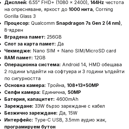
Дисплей:
6.55” FHD+ (1080 x 2400),
144Hz
честота
на опресняване, яркост до
1000 нита
, Corning
Gorilla Glass 3
Процесор:
Qualcomm
Snapdragon 7s Gen 2 (4 nm)
,
8-ядрен
Вградена памет:
256GB
Слот за карта памет:
Да
Чекмедже:
Nano SIM + Nano SIM/MicroSD card
RAM памет:
12GB
Операционна система:
Android 14, HMD обещава
2 години ъпдейти на софтуера и 3 години ъпдейти
по сигурността
Основна камера:
Тройна,
108+13+50MP
Селфи камера:
Единична,
50MP
Батерия, капацитет:
4600mAh
Зареждане:
33W бързо зареждане с кабел
Безжично зареждане:
Да, 15W
Интерфейс:
Type-C USB, 3.5mm аудио жак,
програмируем бутон