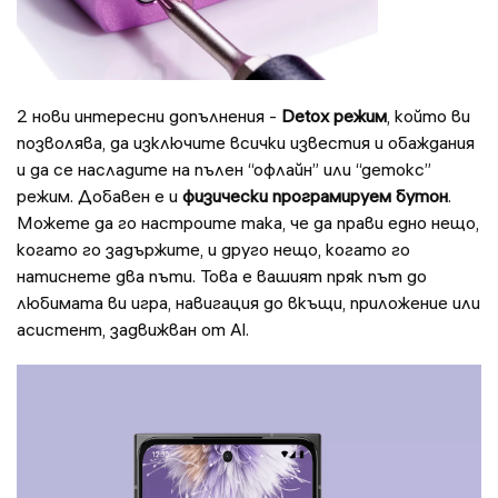
2 нови интересни допълнения -
Detox режим
, който ви
позволява, да изключите всички известия и обаждания
и да се насладите на пълен “офлайн” или “детокс”
режим. Добавен е и
физически програмируем бутон
.
Можете да го настроите така, че да прави едно нещо,
когато го задържите, и друго нещо, когато го
натиснете два пъти. Това е вашият пряк път до
любимата ви игра, навигация до вкъщи, приложение или
асистент, задвижван от Al.