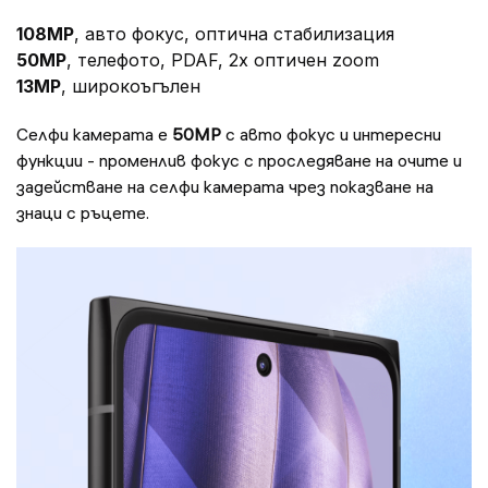
108MP
, авто фокус, оптична стабилизация
50MP
, телефото, PDAF, 2x оптичен zoom
13MP
, широкоъгълен
Селфи камерата е
50MP
с авто фокус и интересни
функции - променлив фокус с проследяване на очите и
задействане на селфи камерата чрез показване на
знаци с ръцете.