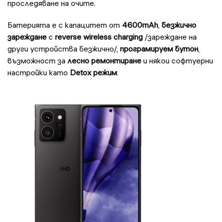
проследяване на очите.
Батерията е с капацитет от
4600mAh
,
безжично
зареждане
с
reverse wireless charging
/зареждане на
други устройства безжично/,
програмируем бутон
,
възможност за
лесно ремонтиране
и някои софтуерни
настройки като
Detox режим
.