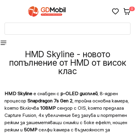
0
HMD Skyline - новото
попълнение от HMD от висок
клас
HMD Skyline
е снабден с
p-OLED дисплей
, 8-ядрен
процесор
Snapdragon 7s Gen 2
, тройна основна камера,
която включва
108MP
сензор с OIS, която предлага
Capture Fusion, 4x увеличение без загуба и портретен
режим за зашеметяващи снимки с боке ефект, нощен
режим и
50MP
селфи камера с възможност за