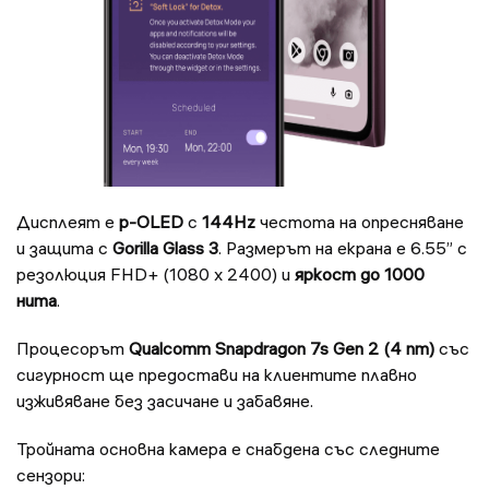
Дисплеят е
p-OLED
с
144Hz
честота на опресняване
и защита с
Gorilla Glass 3
. Размерът на екрана е 6.55” с
резолюция FHD+ (1080 x 2400) и
яркост до 1000
нита
.
Процесорът
Qualcomm Snapdragon 7s Gen 2 (4 nm)
със
сигурност ще предостави на клиентите плавно
изживяване без засичане и забавяне.
Тройната основна камера е снабдена със следните
сензори: