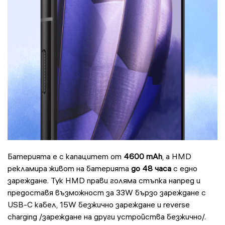
Батерията е с капацитет от
4600 mAh
, а HMD
рекламира живот на батерията
до 48 часа
с едно
зареждане. Тук HMD прави голяма стъпка напред и
предоставя възможност за 33W бързо зареждане с
USB-C кабел, 15W безжично зареждане и reverse
charging /зареждане на други устройства безжично/.