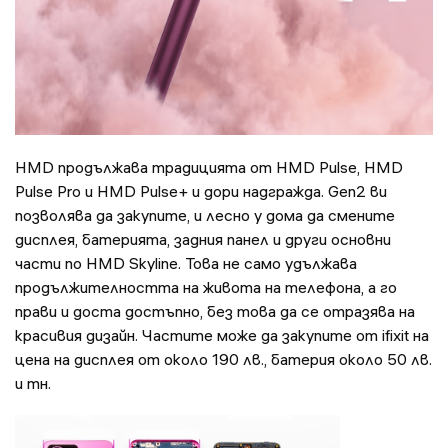
HMD продължава традицията от HMD Pulse, HMD
Pulse Pro и HMD Pulse+ и дори надгражда. Gen2 ви
позволява да закупите, и лесно у дома да смените
дисплея, батерията, задния панел и други основни
части по HMD Skyline. Това не само удължава
продължителността на живота на телефона, а го
прави и доста достъпно, без това да се отразява на
красивия дизайн. Частите може да закупите от ifixit на
цена на дисплея от около 190 лв., батерия около 50 лв.
и тн.