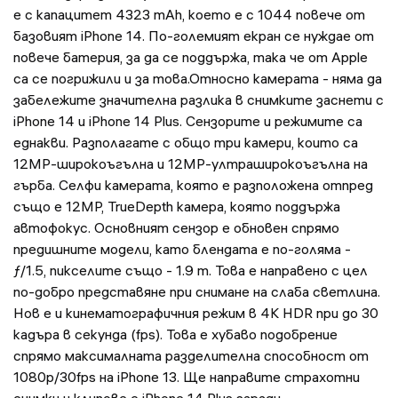
е с капацитет 4323 mAh, което е с 1044 повече от
базовият iPhone 14. По-големият екран се нуждае от
повече батерия, за да се поддържа, така че от Apple
са се погрижили и за това.Относно камерата - няма да
забележите значителна разлика в снимките заснети с
iPhone 14 и iPhone 14 Plus. Сензорите и режимите са
еднакви. Разполагате с общо три камери, които са
12MP-широкоъгълна и 12MP-ултраширокоъгълна на
гърба. Селфи камерата, която е разположена отпред
също е 12MP, TrueDepth камера, която поддържа
автофокус. Основният сензор е обновен спрямо
предишните модели, като блендата е по-голяма -
ƒ/1.5, пикселите също - 1.9 m. Това е направено с цел
по-добро представяне при снимане на слаба светлина.
Нов е и кинематографичния режим в 4K HDR при до 30
кадъра в секунда (fps). Това е хубаво подобрение
спрямо максималната разделителна способност от
1080p/30fps на iPhone 13. Ще направите страхотни