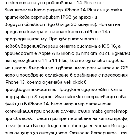
тежестта на устройствата - 14 Plus е по-
внушителен като размер. iPhone 14 Plus също така
притежава сертификат IP68 за прахо- и
водоустойчивост (до 6 м за 30 минути). Ночът на
предната камера е същият като на iPhone 14 и
предходниците му. Производителност и
нововъведенияОпераци онната система е iOS 16, а
процесорът е Apple A15 Bionic (5 nm) от 2021. Еднакъв
чип използват и 14 и 14 Plus, което означава подобна
мощност, въпреки че и двата имат допълнително GPU
ядро и подобрено охлаждане в сравнение с предходния
iPhone 13, което означава лек скок в
производителността. Продука е изцяло eSim, като
поддържа до 8 карти. Има няколко интригуващи нови
функции в iPhone 14, като например сателитна
комуникация при спешни случаи, също така детектор
при сблъсък. Тоест при претърпяване на катастрофа,
телефонът ви ще бъде способен да го установи и да
сигнализира за ситуацията. Относно батерията - тя