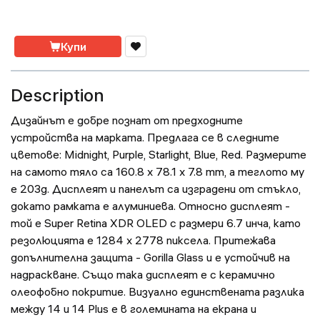
Купи
Description
Дизайнът е добре познат от предходните
устройства на марката. Предлага се в следните
цветове: Midnight, Purple, Starlight, Blue, Red. Размерите
на самото тяло са 160.8 x 78.1 x 7.8 mm, а теглото му
е 203g. Дисплеят и панелът са изградени от стъкло,
докато рамката е алуминиева. Относно дисплеят -
той е Super Retina XDR OLED с размери 6.7 инча, като
резолюцията е 1284 x 2778 пиксела. Притежава
допълнителна защита - Gorilla Glass и е устойчив на
надраскване. Също така дисплеят е с керамично
олеофобно покритие. Визуално единствената разлика
между 14 и 14 Plus е в големината на екрана и