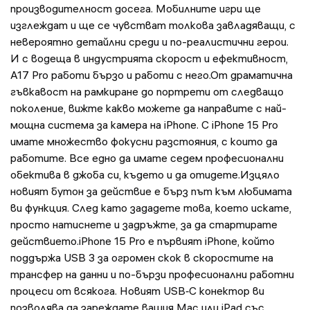
производителност досега. Мобилните игри ще
изглеждат и ще се чувстват толкова завладяващи, с
невероятно детайлни среди и по-реалистични герои.
И с водеща в индустрията скорост и ефективност,
A17 Pro работи бързо и работи с него.От драматична
гъвкавост на рамкиране до портрети от следващо
поколение, вижте какво можете да направите с най-
мощна система за камера на iPhone. С iPhone 15 Pro
имате множество фокусни разстояния, с които да
работите. Все едно да имате седем професионални
обектива в джоба си, където и да отидете.Изцяло
новият бутон за действие е бърз път към любимата
ви функция. След като зададете това, което искате,
просто натиснете и задръжте, за да стартирате
действието.iPhone 15 Pro е първият iPhone, който
поддържа USB 3 за огромен скок в скоростите на
трансфер на данни и по-бързи професионални работни
процеси от всякога. Новият USB‑C конектор ви
позволява да зареждате вашия Mac или iPad със