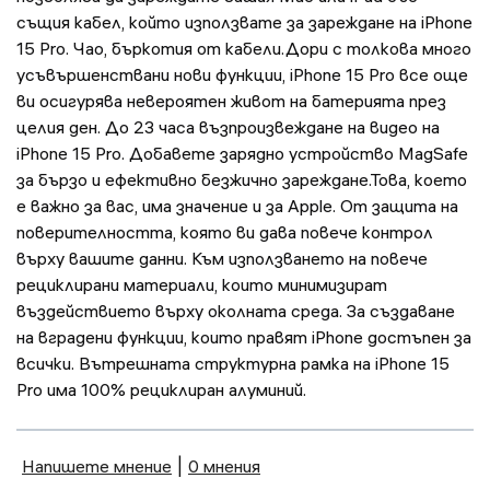
същия кабел, който използвате за зареждане на iPhone
15 Pro. Чао, бъркотия от кабели.Дори с толкова много
усъвършенствани нови функции, iPhone 15 Pro все още
ви осигурява невероятен живот на батерията през
целия ден. До 23 часа възпроизвеждане на видео на
iPhone 15 Pro. Добавете зарядно устройство MagSafe
за бързо и ефективно безжично зареждане.Това, което
е важно за вас, има значение и за Apple. От защита на
поверителността, която ви дава повече контрол
върху вашите данни. Към използването на повече
рециклирани материали, които минимизират
въздействието върху околната среда. За създаване
на вградени функции, които правят iPhone достъпен за
всички. Вътрешната структурна рамка на iPhone 15
Pro има 100% рециклиран алуминий.
Напишете мнение
|
0 мнения