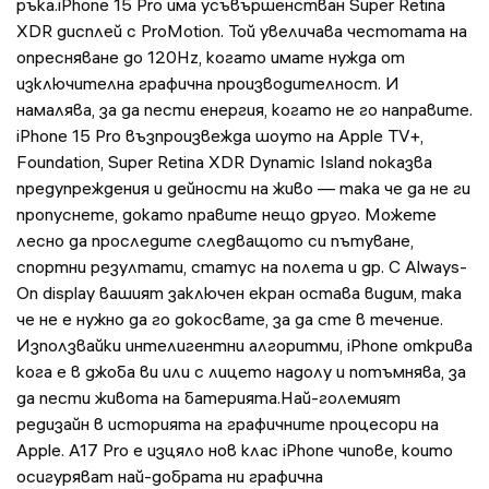
ръка.iPhone 15 Pro има усъвършенстван Super Retina
XDR дисплей с ProMotion. Той увеличава честотата на
опресняване до 120Hz, когато имате нужда от
изключителна графична производителност. И
намалява, за да пести енергия, когато не го направите.
iPhone 15 Pro възпроизвежда шоуто на Apple TV+,
Foundation, Super Retina XDR Dynamic Island показва
предупреждения и дейности на живо — така че да не ги
пропуснете, докато правите нещо друго. Можете
лесно да проследите следващото си пътуване,
спортни резултати, статус на полета и др. С Always-
On display вашият заключен екран остава видим, така
че не е нужно да го докосвате, за да сте в течение.
Използвайки интелигентни алгоритми, iPhone открива
кога е в джоба ви или с лицето надолу и потъмнява, за
да пести живота на батерията.Най-големият
редизайн в историята на графичните процесори на
Apple. A17 Pro е изцяло нов клас iPhone чипове, които
осигуряват най-добрата ни графична