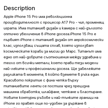
Description
Apple iPhone 15 Pro има революционна
производителност с процесор A17 Pro - чип, променящ
играта. Има титаниев дизайн и камера с най-дългото
оптично увеличение в iPhone досега.iPhone 15 Pro е
първият iPhone с титаниев дизайн от аерокосмически
клас, използващ същата сплав, която използват
космическите кораби за мисии до Марс. Титанът има
едно от най-добрите съотношения между здравина и
тегло от всички метали, което прави тези модели
най-леките и професионални досега. Ще забележите
разликата в момента, в който вземете в ръка един.
Красивото покритие с фина четка върху
титаниевите ленти се постига чрез прецизна
машинна обработка, шлайфане, четкане и бластиране.
Новите контурни ръбове и най-тънките граници на
iPhone го правят още по-удобен за държане в