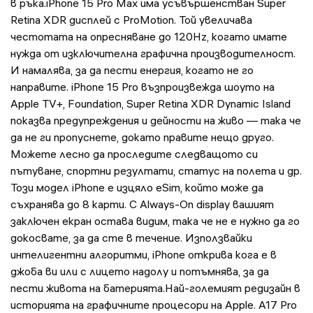
в ръка.iPhone 15 Pro Max има усъвършенстван Super
Retina XDR дисплей с ProMotion. Той увеличава
честотата на опресняване до 120Hz, когато имате
нужда от изключителна графична производителност.
И намалява, за да пести енергия, когато не го
направите. iPhone 15 Pro възпроизвежда шоуто на
Apple TV+, Foundation, Super Retina XDR Dynamic Island
показва предупреждения и дейности на живо — така че
да не ги пропуснете, докато правите нещо друго.
Можете лесно да проследите следващото си
пътуване, спортни резултати, статус на полета и др.
Този модел iPhone е изцяло eSim, който може да
съхранява до 8 карти. С Always-On display вашият
заключен екран остава видим, така че не е нужно да го
докосвате, за да сте в течение. Използвайки
интелигентни алгоритми, iPhone открива кога е в
джоба ви или с лицето надолу и потъмнява, за да
пести живота на батерията.Най-големият редизайн в
историята на графичните процесори на Apple. A17 Pro