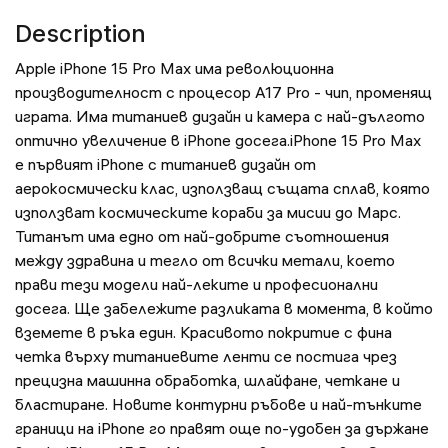
Description
Apple iPhone 15 Pro Max има революционна
производителност с процесор A17 Pro - чип, променящ
играта. Има титаниев дизайн и камера с най-дългото
оптично увеличение в iPhone досега.iPhone 15 Pro Max
е първият iPhone с титаниев дизайн от
аерокосмически клас, използващ същата сплав, която
използват космическите кораби за мисии до Марс.
Титанът има едно от най-добрите съотношения
между здравина и тегло от всички метали, което
прави тези модели най-леките и професионални
досега. Ще забележите разликата в момента, в който
вземете в ръка един. Красивото покритие с фина
четка върху титаниевите ленти се постига чрез
прецизна машинна обработка, шлайфане, четкане и
бластиране. Новите контурни ръбове и най-тънките
граници на iPhone го правят още по-удобен за държане