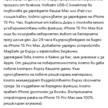
процеси от всякога. Новият USB‑C конектор ви
позволява да зареждате вашия Mac или iPad със
същия кабел, който използвате за зареждане на iPhone
15 Pro. Чао, бъркотия от кабели.Дори с толкова много
усъвършенствани нови функции, iPhone 15 Pro Max все
още ви осигурява невероятен живот на батерията
през целия ден. До 29 часа възпроизвеждане на видео
на iPhone 15 Pro Max. Добавете зарядно устройство
MagSafe за бързо и ефективно безжично
зареждане.Това, което е важно за вас, има значение и за
Apple. От защита на поверителността, която ви дава
повече контрол върху вашите данни. Към
използването на повече рециклирани материали,
които минимизират въздействието върху околната
среда. За създаване на вградени функции, които
правят iPhone достъпен за всички. Вътрешната
структурна рамка на iPhone 15 Pro Max има 100%
рециклиран алуминий.