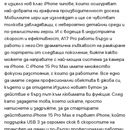
е изцяло нов клас iPhone чипове, които осигуряват
най-добрата ни графична производителност досега.
Мобилните игри ще изглеждат и ще се чувстват
толкова завладяващи, с невероятно детайлни среди и
по-реалистични герои. И с водеща в индустрията
скорост и ефективност, A17 Pro работи бързо и
работи с него.От драматична гъвкавост на рамкиране
до портрети от следващо поколение, вижте какво
можете да направите с най-мощна система за камера
на iPhone. С iPhone 15 Pro Max имате множество
фокусни разстояния, с които да работите. Все едно
да имате седем професионални обектива в джоба си,
където и да отидете.Изцяло новият бутон за
действие е бърз път към любимата ви функция. След
като зададете това, което искате, просто
натиснете и задръжте, за да стартирате
действието.iPhone 15 Pro Max е първият iPhone, който
поддържа USB 3 за огромен скок в скоростите на
трансфер на данни и по-бързи професионални работни