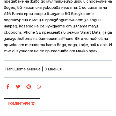
предаване на живо до мултиплейър игри и споделяне на
видео, 5G наистина ускорява нещата. Със силата на
A15 Bionic процесор и бързата 5G връзка сте
подсигурени с мощ и производителност за години
напред. Когато не се нуждаете от цялата тази
скорост, iPhone SE преминава в режим Smart Data, за да
запази живота на батерията.iPhone SE е устойчив на
пръски от течности като вода, сода, кафе, чай и сок. И
със сигурност не се притеснява от малко прах.
Напишете мнение
|
0 мнения
КОМЕНТАРИ (0)