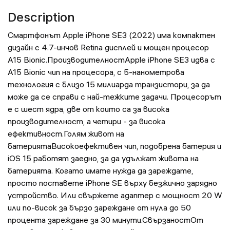
Description
Смартфонът Apple iPhone SE3 (2022) има компактен
дизайн с 4.7-инчов Retina дисплей и мощен процесор
A15 Bionic.ПроизводителностApple iPhone SE3 идва с
A15 Bionic чип на процесора, с 5-нанометрова
технология с близо 15 милиарда транзистори, за да
може да се справи с най-тежките задачи. Процесорът
е с шест ядра, две от които са за висока
производителност, а четири - за висока
ефективност.Голям живот на
батериятаВисокоефективен чип, подобрена батерия и
iOS 15 работят заедно, за да удължат живота на
батерията. Когато имате нужда да зареждате,
просто поставете iPhone SE върху безжично зарядно
устройство. Или свържете адаптер с мощност 20 W
или по-висок за бързо зареждане от нула до 50
процента зареждане за 30 минути.СвързаностОт