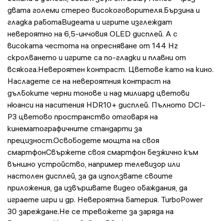
двата големи стерео високоговорителя.Бързина и
гладка работаВидеата и игрите изглеждат
невероятно на 6,5-инчовия OLED дисплей. А с
високата честота на опресняване от 144 Hz
скролването и игрите са по-гладки и плавни от
всякога.Невероятен контраст. Цветове като на кино.
Насладете се на невероятния контраст на
дълбоките черни тонове и над милиард цветови
нюанси на наситения HDR10+ дисплей. Пълното DCI-
P3 цветово пространство отговаря на
кинематографичните стандарти за
прецизност.Освободете мощта на своя
смартфонСвържете своя смартфон безжично към
външно устройство, например телевизор или
настолен дисплей, за да използвате своите
приложения, да извършвате видео обаждания, да
играете игри и др. Невероятна батерия. TurboPower
30 зареждане.Не се тревожете за заряда на