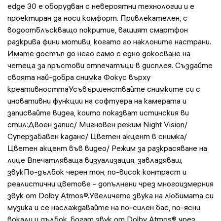
edge 30 е оборудван с невероятни технологии и е
проектиран да носи комфорт. Привлекателен, с
водоотблъскващо покритие, вашият смартфон
разкрива фини мотиви, когато го наклоните настрани.
Имате достъп до него само с едно докосване на
четеца за пръстови отпечатъци в дисплея. Създайте
своята най-добра снимка Фокус върху
креативносттаУсъвършенствайте снимките си с
иновативни функции на софтуера на камерата и
записвайте видеа, които показват истинския ви
стил:Двоен запис/ Мигновен режим Night Vision/
Суперзабавен каданс/ Цветен акцент в снимка/
Цветен акцент във видео/ Режим за разкрасяване на
лице Впечатляваща визуализация, завладяващ
звукПо-дълбок черен тон, по-висок контраст и
реалистични цветове - допълнени чрез многоизмерния
звук от Dolby Atmos®.Увеличете звука на любимата си
музика и се наслаждавайте на по-силен бас, по-ясни
вокали и дълбок, богат звук от Dolby Atmos® чрез