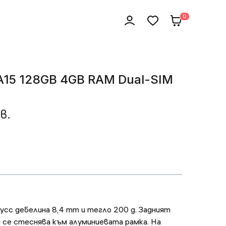
0
A15 128GB 4GB RAM Dual-SIM
в.
пусс дебелина 8,4 mm и тегло 200 g. Задният
и се стеснява към алуминиевата рамка. На