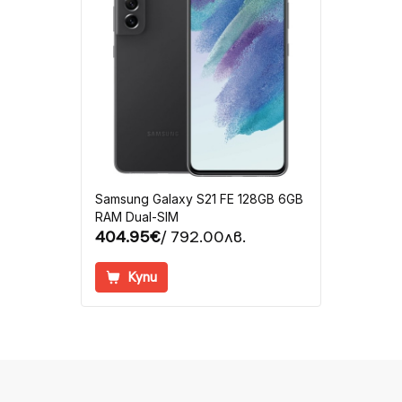
Samsung Galaxy S21 FE 128GB 6GB
RAM Dual-SIM
404.95€
/ 792.00лв.
Купи