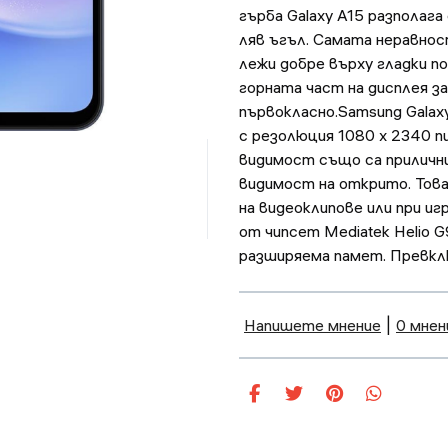
гърба Galaxy A15 разполага
ляв ъгъл. Самата неравнос
лежи добре върху гладки п
горната част на дисплея за
първокласно.Samsung Galax
с резолюция 1080 x 2340 п
видимост също са прилични
видимост на открито. Това
на видеоклипове или при игр
от чипсет Mediatek Helio 
разширяема памет. Превкл
Напишете мнение
|
0 мнен