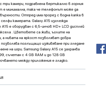
 с три камери, подравнена вертикално в горния
т е минимална, така че телефонът може да
овърхности. Отпред има прорез с водна капка в
 селфи камерата. Galaxy A15 изглежда
y A15 е оборудван с 6,5-инчов HD+ LCD дисплей
иксела . Цветовете са живи, ъглите на
, а нивата на яркост позволяват добра
 позволява поглъщащо изживяване при гледане
аене на игри. Samsung Galaxy A15 се захранва
G99, съчетан с 4 GB RAM и до 128 GB
ючването между приложения е гладко.
ия