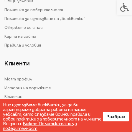
Общи условия
Спец
Политика за поверителност
Политика за използване на „бисквитки“
Свържете се с нас
Карта на сайта
Правила и условия
Клиенти
Моят профил
История на поръчките
Бюлетин
Ние използваме бисквитки, за да ви
гарантираме добрата работа на нашия
уебсайт, като спазваме всички правила и
Разбрах
добри практики за поверителност на личните
Ви данни.
Вижте Политиката ни за
поверителност