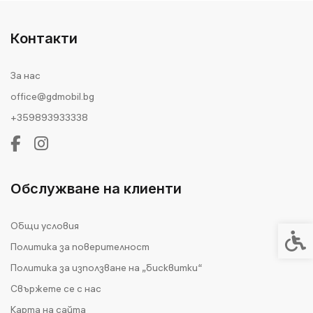
Контакти
За нас
office@gdmobil.bg
+359893933338
Обслужване на клиенти
Общи условия
Спец
Политика за поверителност
Политика за използване на „бисквитки“
Свържете се с нас
Карта на сайта