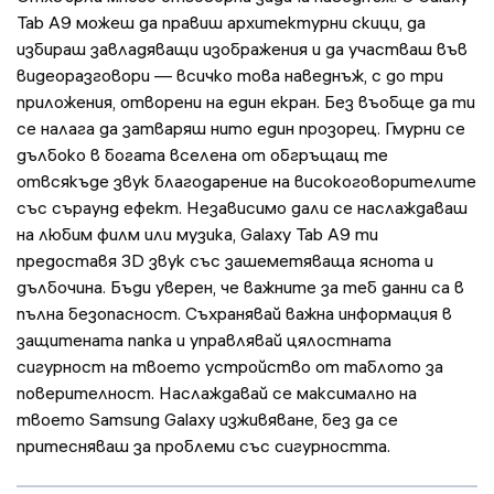
Tab A9 можеш да правиш архитектурни скици, да
избираш завладяващи изображения и да участваш във
видеоразговори — всичко това наведнъж, с до три
приложения, отворени на един екран. Без въобще да ти
се налага да затваряш нито един прозорец. Гмурни се
дълбоко в богата вселена от обгръщащ те
отвсякъде звук благодарение на високоговорителите
със съраунд ефект. Независимо дали се наслаждаваш
на любим филм или музика, Galaxy Tab A9 ти
предоставя 3D звук със зашеметяваща яснота и
дълбочина. Бъди уверен, че важните за теб данни са в
пълна безопасност. Съхранявай важна информация в
защитената папка и управлявай цялостната
сигурност на твоето устройство от таблото за
поверителност. Наслаждавай се максимално на
твоето Samsung Galaxy изживяване, без да се
притесняваш за проблеми със сигурността.