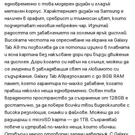
едновременно с това модерен дизайн и гладък
метален корпус. Характерният дизайн на Samsung е
наличен в графит, сребрист и тъмносин цвят, които
подчертават неговия небрежен чар. Изпитай
радостта от забавлението на големия ярък дисплей.
Високата честота на опресняване на екрана на Galaxy
Tab A9 ти позволява да се потопиш изцяло в плавната
и ясна картина без накъсване дори при бързи движения
на дисплея. Дори когато си навън на слънце, можеш да
се гмурнеш в завладяващия свят на любимото си
съдържание. Galaxy Tab A9разполагат с до 8GB RAM
памет, което гарантира по-малко забавяне, когато
правиш няколко неща едновременно. Освен това
вграденото пространство за съхранение от 128GB е
достатъчно, за да побере всички твои видеоклипове с
висока резолюция, снимки и файлове. Можеш да го
разшириш с microSD карта — до 1TB. Съхранявай
повече и изтривай по-малко неща, които обичаш.
Отхвърли много отговорни задачи наведнъж. С Galaxy