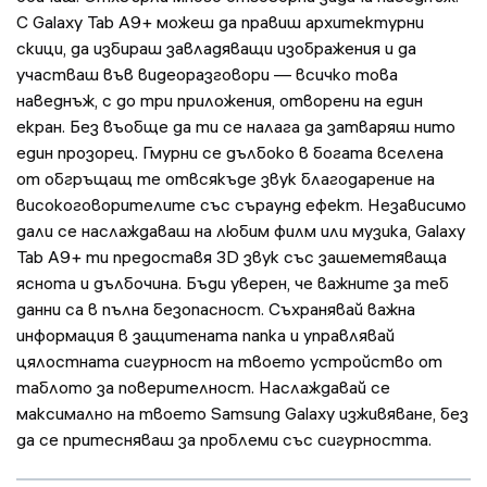
С Galaxy Tab A9+ можеш да правиш архитектурни
скици, да избираш завладяващи изображения и да
участваш във видеоразговори — всичко това
наведнъж, с до три приложения, отворени на един
екран. Без въобще да ти се налага да затваряш нито
един прозорец. Гмурни се дълбоко в богата вселена
от обгръщащ те отвсякъде звук благодарение на
високоговорителите със съраунд ефект. Независимо
дали се наслаждаваш на любим филм или музика, Galaxy
Tab A9+ ти предоставя 3D звук със зашеметяваща
яснота и дълбочина. Бъди уверен, че важните за теб
данни са в пълна безопасност. Съхранявай важна
информация в защитената папка и управлявай
цялостната сигурност на твоето устройство от
таблото за поверителност. Наслаждавай се
максимално на твоето Samsung Galaxy изживяване, без
да се притесняваш за проблеми със сигурността.