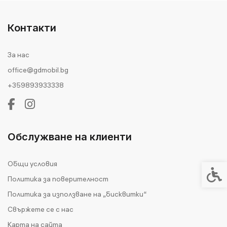
Контакти
За нас
office@gdmobil.bg
+359893933338
Обслужване на клиенти
Общи условия
Спец
Политика за поверителност
Политика за използване на „бисквитки“
Свържете се с нас
Карта на сайта