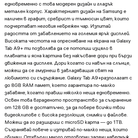
едновременно с това модерен дизайн и гладък
метален корпус. Характерният дизайн на Samsung е
наличен в графит, сребрист и тъмносин цвят, които
подчертават неговия небрежен чар. Изпитай
радостта от забавлението на големия ярък дисплей.
Високата честота на опресняване на екрана на Galaxy
Tab A9+ ти позволява да се потопиш изцяло в
плавната и ясна картина без накъсване дори при бързи
движения на дисплея. Дори когато си навън на слънце,
можеш да се гмурнеш в завладяващия свят на
любимото си съдържание. Galaxy Tab A9+разполагат с
до 8GB RAM памет, което гарантира по-малко
забавяне, когато правиш няколко неща едновременно.
Освен това вграденото пространство за съхранение
от 128 GB е достатъчно, за да побере всички твои
видеоклипове с висока резолюция, снимки и файлове.
Можеш да го разшириш с microSD карта — до 1TB.
Съхранявай повече и изтривай по-малко неща, които
обичаш. Отхвърли много отговорни задачи наведнъж.