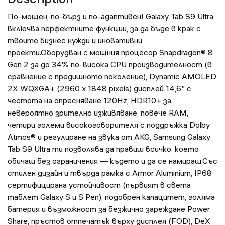
По-мощен, по-бърз и по-адаптивен! Galaxy Tab S9 Ultra
включва перфектните функции, за да бъде в крак с
твоите бизнес нужди и иновативни
проекти.Оборудван с мощния процесор Snapdragon® 8
Gen 2 за до 34% по-висока CPU производителност (в
сравнение с предишното поколение), Dynamic AMOLED
2X WQXGA+ (2960 x 1848 pixels) дисплей 14,6" с
честота на опресняване 120Hz, HDR10+ за
невероятно зрително изживяване, повече RAM,
четири големи високоговорителя с поддръжка Dolby
Atmos® и регулиране на звука от AKG, Samsung Galaxy
Tab S9 Ultra ти позволява да правиш всичко, което
обичаш без ограничения — където и да се намираш.Със
стилен дизайн и твърда рамка с Armor Aluminium, IP68
сертифицирана устойчивост (първият в света
таблет Galaxy S и S Pen), подобрен капацитет, голяма
батерия и възможност за безжично зареждане Power
Share, пръстов отпечатък върху дисплея (FOD), DeX