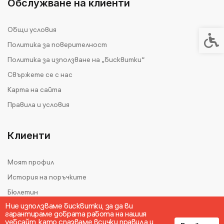
Обслужване на клиенти
Общи условия
Спец
Политика за поверителност
Политика за използване на „бисквитки“
Свържете се с нас
Карта на сайта
Правила и условия
Клиенти
Моят профил
История на поръчките
Бюлетин
Ние използваме бисквитки, за да ви
гарантираме добрата работа на нашия
уебсайт, като спазваме всички правила и