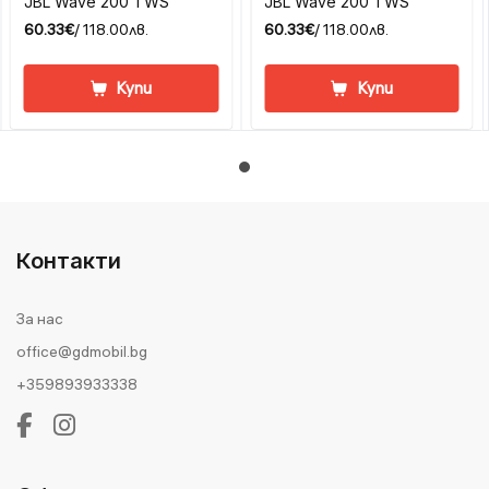
JBL Wave 200 TWS
JBL Wave 200 TWS
60.33€
/ 118.00лв.
60.33€
/ 118.00лв.
Купи
Купи
Контакти
За нас
office@gdmobil.bg
+359893933338