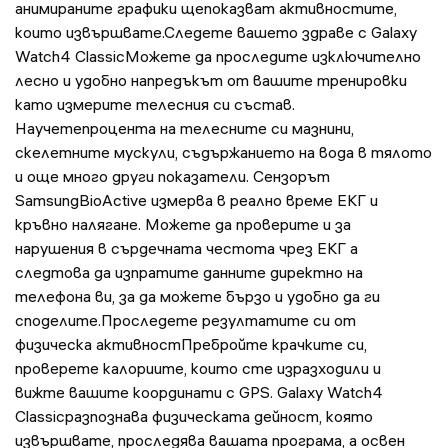
анимираните графики щепоказват активностите,
които извършвате.Следете вашето здраве с Galaxy
Watch4 ClassicМожете да проследите изключително
лесно и удобно напредъкът от вашите тренировки
като измерите телесния си състав.
Научетепроцента на телесните си мазнини,
скелетните мускули, съдържанието на вода в тялото
и още много други показатели. Сензорът
SamsungBioActive измерва в реално време ЕКГ и
кръвно налягане. Можете да проверите и за
нарушения в сърдечната честота чрез ЕКГ а
следтова да изпратите данните директно на
телефона ви, за да можете бързо и удобно да ги
споделите.Проследете резултатите си от
физическа активностПребройте крачките си,
проверете калориите, които сте изразходили и
вижте вашите координати с GPS. Galaxy Watch4
Classicразпознава физическата дейност, която
извършвате, проследява вашата програма, а освен