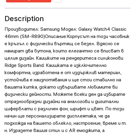
Description
Производител: Samsung Модел: Galaxy Watch4 Classic
46mm (SM-R890)Описание:Корпусът на този часовник
е кръгъл с физически въртящ се безел. Вдясно се
намират два бутона, които елегантно се вписват в
целия дизайн. Каишките на рендеритеса силиконови
Ridge Sports Band. Каишката е изключително
комфортна, изработена е от издържлив материал,
устойчива е наизпотявания и ще стои стабилно на
вашата китка, докато извършвате любимите ви
физически дейности. Можете всеки ден да избирате
отразнообразни дизайни на аналогови и дигитални
циферблати с различен фон, шрифт и цвят. По този
начин ще персонализирате дисплеятака, че да
подхожда на вашето облекло, настроение, време и т.
н. Изразете вашия стил и с AR емоджита, а