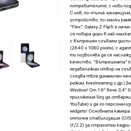
потребителите, с нови под
С нов, по-тънък механизъм
устройство, по-малки рамк
"Flex", Galaxy Z Flip5 е нач
се побира дори в най-малка
с вътрешен сгъваем диспл
(2640 x 1080 pixels), с ад
ти позволява да се наслаж
качество. "Вътрешната" кам
незабележим отвор на сгъв
следва твоя динамичен начи
режим, livestreaming и др.)
Window! От 1.9" вече 3,4" 
приложения без да отваряш
YouTube) и да го персонали
widgets! Основната камера 
оптична стабилизация (OI
(f:/2.2) за страхотни кадр