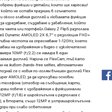
обрени функции и детайли, които ще харесаш!
, който не оставя празнини в сгънатото
и около главния дисплей и любимата функция
ин за изразяване, създаване и забавление, който
та чанта или портфейл.Galaxy Z Flip5 разполага
ей Dynamic AMOLED 2X 6,7" с резолюция FHD+
аптивна честота на опресняване 1-120Hz, което
даваш на изображения и видео с изключително
ера 10MP (f:/2.2) се намира в един
аемия дисплей. Нарича се FlexCam, тъй като
н на живот (hands-free selfies, автоматичен
.Запознай се с новия по-голям външен дисплей Flex
Super AMOLED, за да използваш основни
 телефона (отговор на съобщения, карти,
зираш повече с изображения и функционални
12MP (f:/1.8) е широкоъгълна и разполага с
S), а втората, също 12MP e ултраширокоъгълна
и дори при слабо осветление