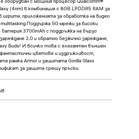
ip5 е оборудван с мощния процесор Qualcomm®
Galaxy (4nm) в комбинация с 8GB LPDDR5 RAM за
 игрите, приложенията за обработка на видео
 multitasking.Поддържа 5G мрежи за високи
с батерия 3700mAh с поддръжка на бързо
 зареждане 2.0 и обратно безжично зареждане,
axy Buds! И всичко това с елегантен външен
, фантастични цветове и издръжливост,
та рамка Armor и защитата Gorilla Glass
ртификат за защита срещу пръски.
ия