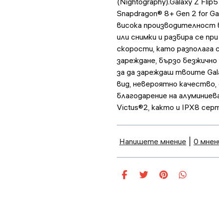
(Nightography).Galaxy Z Fl
Snapdragon® 8+ Gen 2 for 
висока производителност в
или снимки и разбира се при
скорости, като разполага 
зареждане, бързо безжично
за да зареждаш твоите Gal
вид, невероятно качество
благодарение на алуминиева
Victus®2, както и IPX8 се
Напишете мнение
|
0 мнен