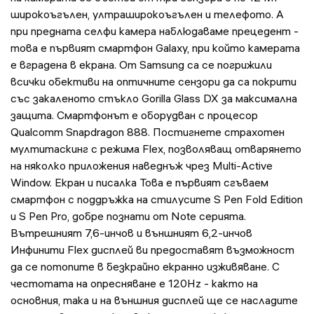
широкоъгълен, ултраширокоъгълен и телефото. А
при предната селфи камера наблюдаваме прецедент -
това е първият смартфон Galaxy, при който камерата
е вградена в екрана. От Samsung са се погрижили
всички обективи на оптичните сензори да са покрити
със закаленото стъкло Gorilla Glass DX за максимална
защита. Смартфонът е оборудван с процесор
Qualcomm Snapdragon 888. Постигнете страхотен
мултитаскинг с режима Flex, позволяващ отварянето
на няколко приложения наведнъж чрез Multi-Active
Window. Екран и писалка Това е първият сгъваем
смартфон с поддръжка на стилусите S Pen Fold Edition
и S Pen Pro, добре познати от Note серията.
Вътрешният 7,6-инчов и външният 6,2-инчов
Инфинити Flex дисплей ви предоставят възможност
да се потопите в безкрайно екранно изживяване. С
честотата на опресняване е 120Hz - както на
основния, така и на външния дисплей ще се насладите