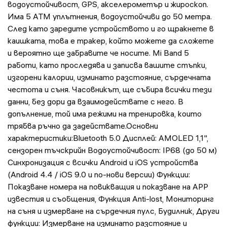
водоустойчивост, GPS, акселерометър и жироскоп.
Има 5 ATM уплътнения, водоустойчиви до 50 метра.
След като заредите устройството и го щракнете в
каишката, това е тракер, който можете да сложете
и вероятно ще забравите че носите. Mi Band 5
работи, като проследява и записва вашите стъпки,
изгорени калории, изминато разстояние, сърдечната
честота и съня. Часовникът, ще събира всички тези
данни, без дори да взаимодействате с него. В
допълнение, той има режими на тренировка, които
трябва ръчно да задействате.Основни
характеристики:Bluetooth 5.0 Дисплей: AMOLED 1,1",
сензорен тъчскрийн Водоустойчивост: IP68 (до 50 м)
Синхронизация с всички Android и iOS устройства
(Android 4.4 / iOS 9.0 и по-нови версии) Функции:
Показване номера на повикващия и показване на APP
известия и съобщения, Функция Anti-lost, Мониторинг
на съня и измерване на сърдечния пулс, Будилник, Други
функции: Измерване на изминато разстояние и