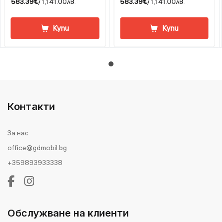
583.39€
/ 1,141.00лв.
583.39€
/ 1,141.00лв.
Купи
Купи
Контакти
За нас
office@gdmobil.bg
+359893933338
Обслужване на клиенти