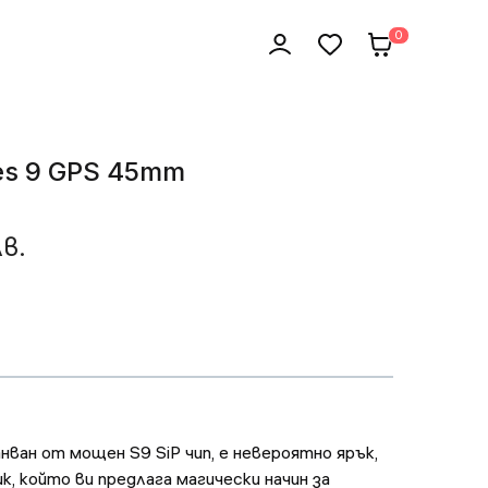
0
ies 9 GPS 45mm
лв.
анван от мощен S9 SiP чип, е невероятно ярък,
к, който ви предлага магически начин за