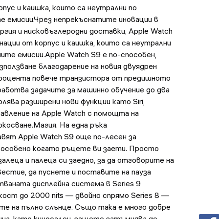
пус и каишка, които са неутрални по
е емисии.Чрез непрекъснатите иновации в
гия и нисковъглеродни доставки, Apple Watch
нации от корпус и каишка, които са неутрални
ите емисии.Apple Watch S9 е по-способен,
зползване благодарение на новия двуядрен
процента повече транзистора от предишното
бработва задачите за машинно обучение до два
лява разширени нови функции като Siri,
равление на Apple Watch с помощта на
окосване.Магия. На една ръка
ят Apple Watch S9 още по-лесен за
, особено когато ръцете ви заети. Просто
алеца и палеца си заедно, за да отговорите на
вестие, да пуснете и поставите на пауза
ваната дисплейна система в Series 9
ост до 2000 nits — двойно спрямо Series 8 —
ете на пълно слънце. Също така е много добре
ина, като киносалон, защото затъмнява до