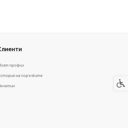
Клиенти
оят профил
стория на поръчките
Спец
юлетин