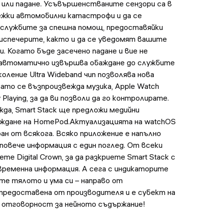
или падане. Усъвършенстваните сензори са в
жки автомобилни катастрофи и да се
службите за спешна помощ, предоставяйки
испечерите, както и да се уведомят вашите
. Когато бъде засечено падане и вие не
9 автоматично извършва обаждане до службите
оление Ultra Wideband чип позволява нова
ато се възпроизвежда музика, Apple Watch
Playing, за да ви позволи да го контролирате.
жда, Smart Stack ще предложи медийни
еждане на HomePod.Актуализацията на watchOS
ран от всякога. Всяко приложение е напълно
 повече информация с един поглед. От всеки
 Digital Crown, за да разкриете Smart Stack с
временна информация. А сега с индикаторите
те тялото и ума си – направо от
предоставена от производителя и е субект на
си отговорност за нейното съдържание!