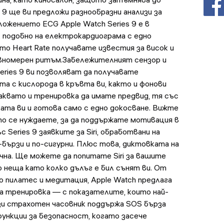
es 9 ще ви предложи разнообразни анализи за
ложението ECG Apple Watch Series 9 е в
, подобно на електрокардиограма с едно
то Heart Rate получавате известия за висок и
равномерен ритъм.Забележителният сензор и
eries 9 ви позволяват да получавате
а с кислорода в кръвта ви, както и фонови
Каквато и тренировка да имате предвид, тя със
ата ви и готова само с едно докосване. Вижте
то се нуждаете, за да поддържате мотивация в
 Series 9 заявките за Siri, обработвани на
бързи и по-сигурни. Плюс това, диктовката на
очна. Ще можете да попитате Siri за вашите
о неща като колко дълъг е бил сънят ви. От
о пилатес и медитация, Apple Watch предлага
за тренировка — с показателите, които най-
зи страхотен часовник поддържа SOS бърза
функции за безопасност, когато засече