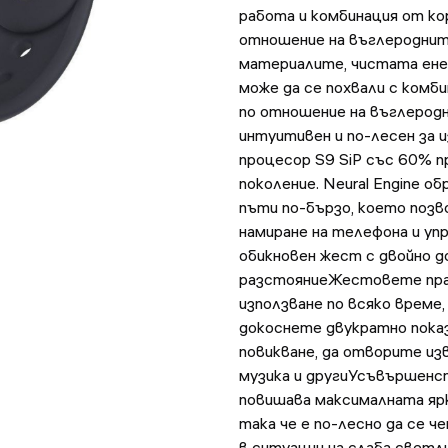
работа и комбинация от кор
отношение на въглероднит
материалите, чистата енер
може да се похвали с комби
по отношение на въглеродн
интуитивен и по-лесен за и
процесор S9 SiP със 60% 
поколение. Neural Engine о
пъти по-бързо, което позво
намиране на телефона и уп
обикновен жест с двойно д
разстояниеЖестовете прав
използване по всяко време
докоснете двукратно показ
повикване, да отворите из
музика и другиУсъвършенст
повишава максималната ярк
така че е по-лесно да се ч
в ситуации на слаба светл