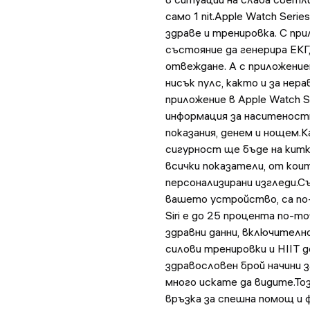
само 1 nit.Apple Watch Seri
здраве и тренировка. С при
състояние да генерира ЕКГ
отвеждане. А с приложение
нисък пулс, както и за не
приложение в Apple Watch S
информация за наситеностт
показания, денем и нощем.
сигурност ще бъде на китк
всички показатели, от кои
персонализирани изгледи.Със
вашето устройство, са по-
Siri е до 25 процента по-т
здравни данни, включителн
силови тренировки и HIIT д
здравословен брой начини 
много искате да видите.То
връзка за спешна помощ и 