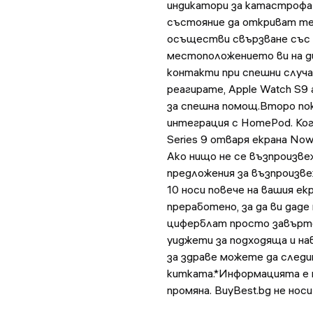
индикатори за катастрофа 
състояние да откриват те
осъществи свързване със 
местоположението ви на д
контакти при спешни случаи
реагирате, Apple Watch S
за спешна помощ.Второ пок
интеграция с HomePod. Ког
Series 9 отваря екрана Now 
Ако нищо не се възпроизве
предложения за възпроизв
10 носи повече на вашия ек
преработено, за да ви даде
циферблат просто завъртете
уиджети за подходяща и на
за здраве можете да следи
китката.*Информацията е 
промяна. BuyBest.bg не но