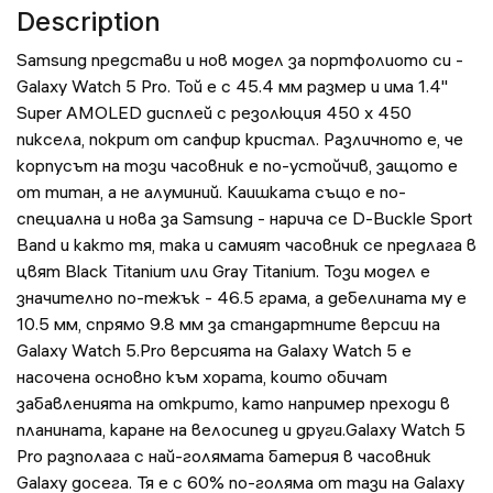
Description
Samsung представи и нов модел за портфолиото си -
Galaxy Watch 5 Pro. Той е с 45.4 мм размер и има 1.4"
Super AMOLED дисплей с резолюция 450 x 450
пиксела, покрит от сапфир кристал. Различното е, че
корпусът на този часовник е по-устойчив, защото е
от титан, а не алуминий. Каишката също е по-
специална и нова за Samsung - нарича се D-Buckle Sport
Band и както тя, така и самият часовник се предлага в
цвят Black Titanium или Gray Titanium. Този модел е
значително по-тежък - 46.5 грама, а дебелината му е
10.5 мм, спрямо 9.8 мм за стандартните версии на
Galaxy Watch 5.Pro версията на Galaxy Watch 5 е
насочена основно към хората, които обичат
забавленията на открито, като например преходи в
планината, каране на велосипед и други.Galaxy Watch 5
Pro разполага с най-голямата батерия в часовник
Galaxy досега. Тя е с 60% по-голяма от тази на Galaxy