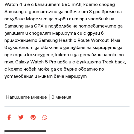
Watch 4 и е с капацитет 590 mAh, което според
Samsung е достатъчно за повече от 3 дни време на
ползване.Моделът за първи път при часовник на
Samsung има GPX и позволява на потребителите да
запишат и споделят маршрута си с други в
приложението Samsung Health с Route Workout. Има
възможност за сваляне и запазване на маршрути за
преходи и колоездене, както и за детайлни насоки по
тях. Galaxy Watch 5 Pro идва и с функцията Track back,
с която човек може да се върне обратно по
установения и минат вече маршрут.
Напишете мнение
|
0 мнения