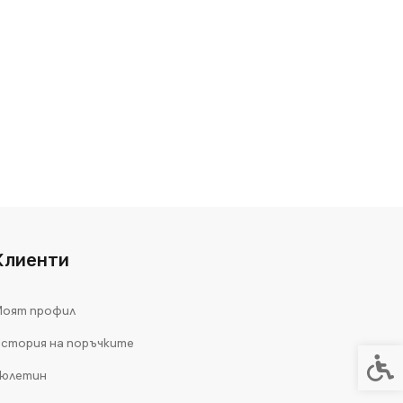
Клиенти
оят профил
стория на поръчките
Спец
юлетин